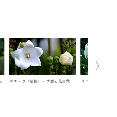
花
キキョウ（桔梗） - 季節と花言葉
スパティフィラム -