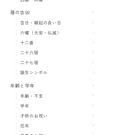
暦の吉凶
吉日・縁起の良い日
六曜（大安・仏滅）
十二直
二十八宿
二十七宿
誕生シンボル
年齢と学年
年齢・干支
学年
子供のお祝い
厄年