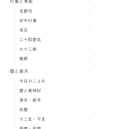
行事と季節
五節句
年中行事
祝日
二十四節気
七十二候
雑節
暦と満月
今日のこよみ
暦と歳時記
満月・新月
旧暦
十二支・干支
西暦・和暦