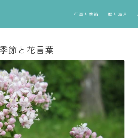
行事と季節
暦と満月
五節句
今日のこよみ
年中行事
暦と歳時記
 季節と花言葉
祝日
満月・新月
二十四節気
旧暦
七十二候
十二支・干支
雑節
西暦・和暦