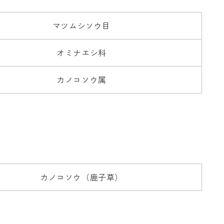
マツムシソウ目
オミナエシ科
カノコソウ属
カノコソウ（鹿子草）