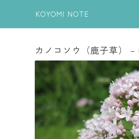
KOYOMI NOTE
カノコソウ（鹿子草） –