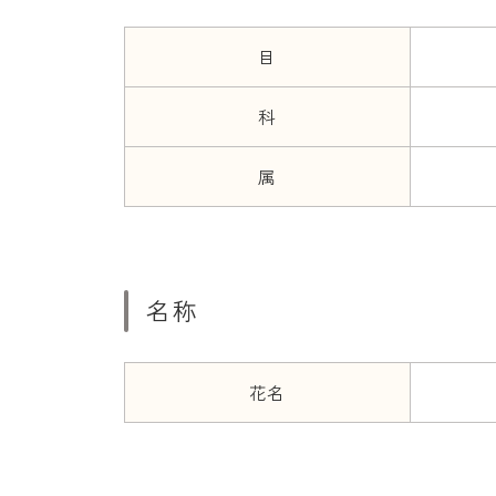
目
科
属
名称
花名