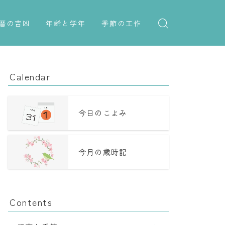
暦の吉凶
年齢と学年
季節の工作
吉日・縁起の良い日
紋切り遊び
年齢・干支
六曜（大安・仏滅）
折り紙・切り紙
学年
Calendar
十二直
子供のお祝い
二十八宿
厄年
今日のこよみ
二十七宿
長寿のお祝い
今月の歳時記
誕生シンボル
Contents