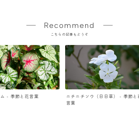
Recommend
こちらの記事もどうぞ
ム - 季節と花言葉
ニチニチソウ（日日草） - 季節と
言葉