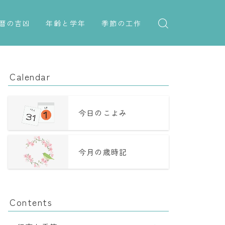
暦の吉凶
年齢と学年
季節の工作
吉日・縁起の良い日
紋切り遊び
年齢・干支
六曜（大安・仏滅）
折り紙・切り紙
学年
Calendar
十二直
子供のお祝い
二十八宿
厄年
今日のこよみ
二十七宿
長寿のお祝い
今月の歳時記
誕生シンボル
Contents