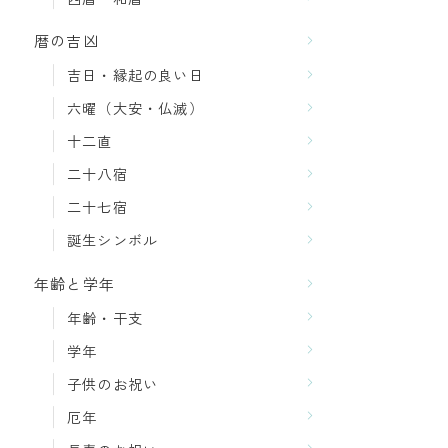
暦の吉凶
吉日・縁起の良い日
六曜（大安・仏滅）
十二直
二十八宿
二十七宿
誕生シンボル
年齢と学年
年齢・干支
学年
子供のお祝い
厄年