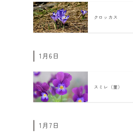
クロッカス
1月6日
スミレ（菫）
1月7日