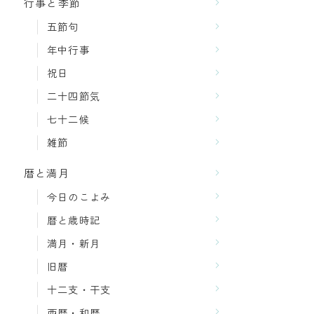
行事と季節
五節句
年中行事
祝日
二十四節気
七十二候
雑節
暦と満月
今日のこよみ
暦と歳時記
満月・新月
旧暦
十二支・干支
西暦・和暦