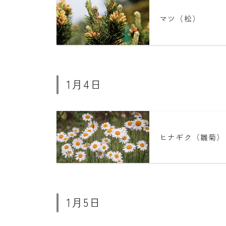
マツ（松）
1月4日
ヒナギク（雛菊）
1月5日