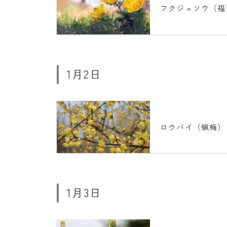
フクジュソウ（福
1月2日
ロウバイ（蝋梅）
1月3日