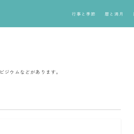
行事と季節
暦と満月
五節句
今日のこよみ
年中行事
暦と歳時記
祝日
満月・新月
二十四節気
旧暦
ンビジウムなどがあります。
七十二候
十二支・干支
雑節
西暦・和暦