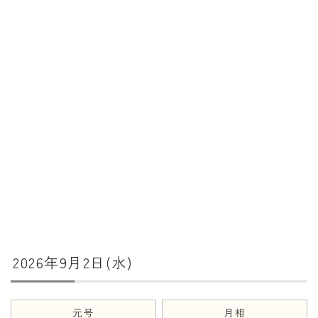
暦と歳時記
満月・新月
旧暦
十二支・干支
西暦・和暦
暦の吉凶
吉日・縁起の良い日
六曜（大安・仏滅）
十二直
2026年9月2日(水)
二十八宿
二十七宿
誕生シンボル
元号
月相