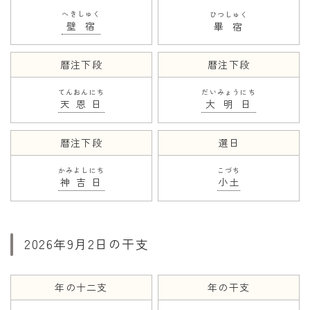
へきしゅく
ひつしゅく
壁宿
畢宿
暦注下段
暦注下段
てんおんにち
だいみょうにち
天恩日
大明日
暦注下段
選日
かみよしにち
こづち
神吉日
小土
2026年9月2日の干支
年の十二支
年の干支