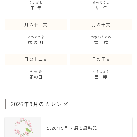
うまどし
ひのえうま
午年
丙午
月の十二支
月の干支
いぬのつき
つちのえいぬ
戌の月
戊戌
日の十二支
日の干支
うのひ
つちのとう
卯の日
己卯
2026年9月のカレンダー
2026年9月 - 暦と歳時記