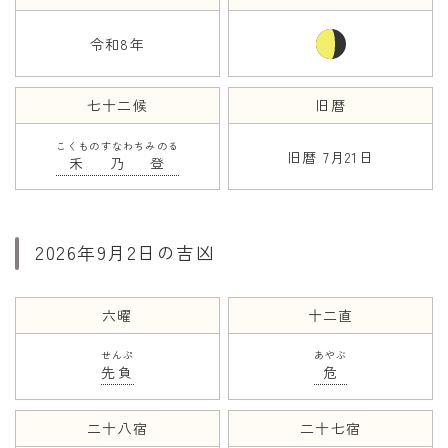
令和8年
年齢と学年
年齢・干支
七十二候
旧暦
学年
こくものすなわちみのる
子供のお祝い
旧暦 7月21日
禾乃登
厄年
長寿のお祝い
2026年9月2日の吉凶
季節の工作
紋切り遊び
六曜
十二直
折り紙・切り紙
せんぷ
あやぶ
先負
危
二十八宿
二十七宿