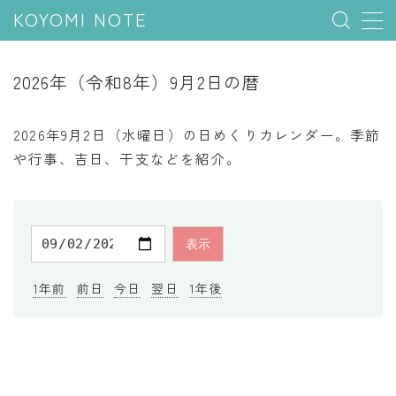
KOYOMI NOTE
MENU
2026年（令和8年）9月2日の暦
行事と季節
2026年9月2日（水曜日）の日めくりカレンダー。季節
五節句
や行事、吉日、干支などを紹介。
年中行事
祝日
二十四節気
七十二候
1年前
前日
今日
翌日
1年後
雑節
暦と満月
今日のこよみ