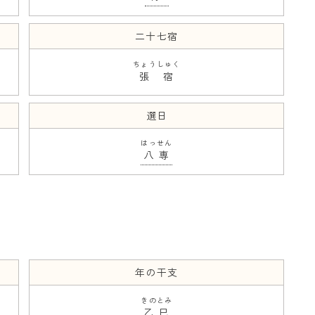
二十七宿
ちょうしゅく
張宿
選日
はっせん
八専
年の干支
きのとみ
乙巳