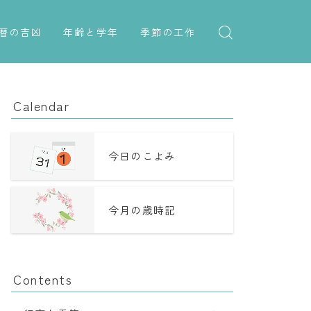
暦の吉凶
年齢と学年
季節の工作
吉日・縁起の良い日
紋切り遊び
年齢・干支
六曜（大安・仏滅）
折り紙・切り紙
学年
Calendar
十二直
子供のお祝い
二十八宿
厄年
今日のこよみ
二十七宿
長寿のお祝い
今月の歳時記
誕生シンボル
Contents