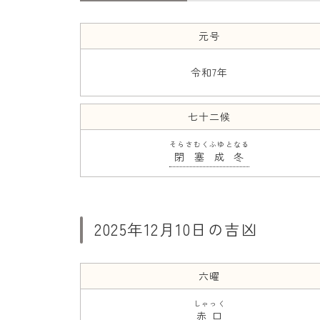
元号
令和7年
七十二候
そらさむくふゆとなる
閉塞成冬
2025年12月10日の吉凶
六曜
しゃっく
赤口