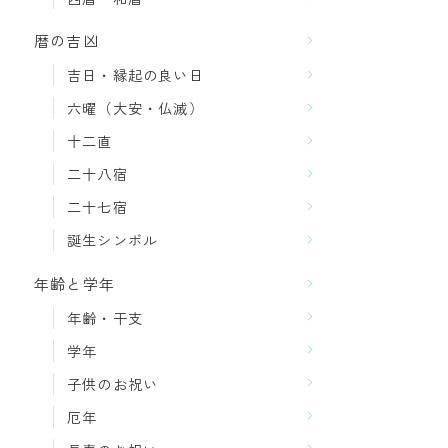
暦の吉凶
吉日・縁起の良い日
六曜（大安・仏滅）
十二直
二十八宿
二十七宿
誕生シンボル
年齢と学年
年齢・干支
学年
子供のお祝い
厄年