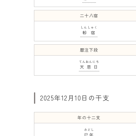
二十八宿
しんしゅく
軫宿
暦注下段
てんおんにち
天恩日
2025年12月10日の干支
年の十二支
みどし
巳年