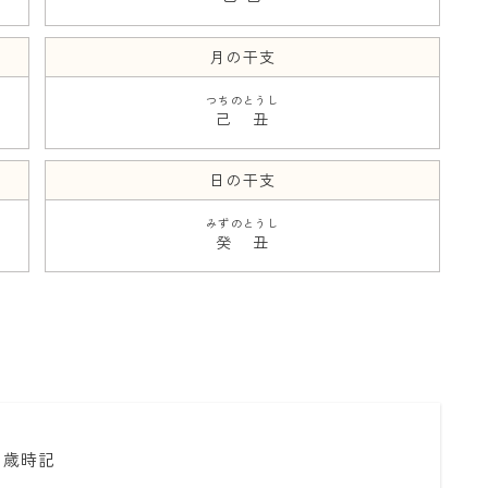
月の干支
つちのとうし
己丑
日の干支
みずのとうし
癸丑
暦と歳時記