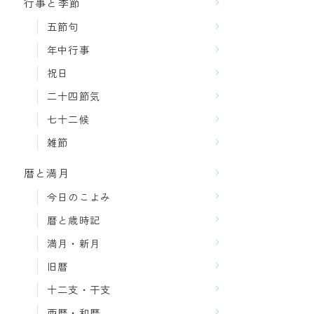
行事と季節
五節句
年中行事
祝日
二十四節気
七十二候
雑節
暦と満月
今日のこよみ
暦と歳時記
満月・新月
旧暦
十二支・干支
西暦・和暦