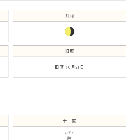
月相
旧暦
旧暦 10月21日
十二直
のぞく
除