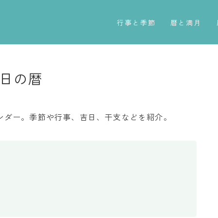
行事と季節
暦と満月
五節句
今日のこよみ
年中行事
暦と歳時記
0日の暦
祝日
満月・新月
二十四節気
旧暦
カレンダー。季節や行事、吉日、干支などを紹介。
七十二候
十二支・干支
雑節
西暦・和暦