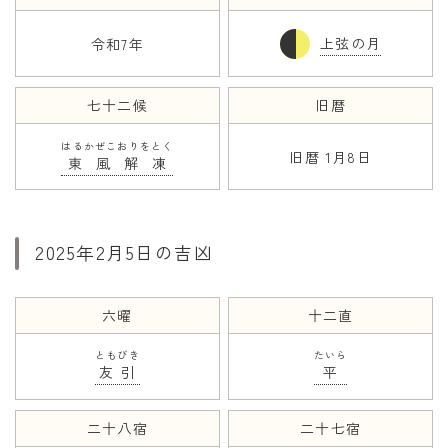
上弦の月
令和7年
年齢と学年
年齢・干支
七十二候
旧暦
学年
はるかぜこおりをとく
子供のお祝い
旧暦 1月8日
東風解凍
厄年
長寿のお祝い
2025年2月5日の吉凶
季節の工作
紋切り遊び
六曜
十二直
折り紙・切り紙
ともびき
たいら
友引
平
二十八宿
二十七宿