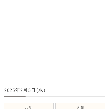
暦と歳時記
満月・新月
旧暦
十二支・干支
西暦・和暦
暦の吉凶
吉日・縁起の良い日
六曜（大安・仏滅）
十二直
2025年2月5日(水)
二十八宿
二十七宿
誕生シンボル
元号
月相