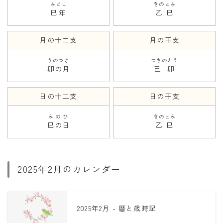
みどし
きのとみ
巳年
乙巳
月の十二支
月の干支
うのつき
つちのとう
卯の月
己卯
日の十二支
日の干支
みのひ
きのとみ
巳の日
乙巳
2025年2月のカレンダー
2025年2月 - 暦と歳時記