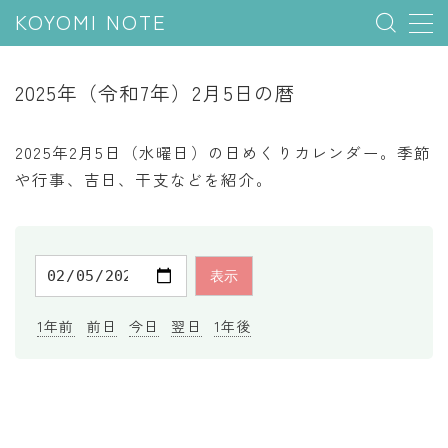
KOYOMI NOTE
MENU
2025年（令和7年）2月5日の暦
行事と季節
2025年2月5日（水曜日）の日めくりカレンダー。季節
五節句
や行事、吉日、干支などを紹介。
年中行事
祝日
二十四節気
七十二候
1年前
前日
今日
翌日
1年後
雑節
暦と満月
今日のこよみ