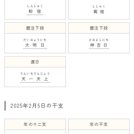
しんしゅく
ししゅく
軫宿
觜宿
暦注下段
暦注下段
だいみょうにち
かみよしにち
大明日
神吉日
選日
てんいちてんじょう
天一天上
2025年2月5日の干支
年の十二支
年の干支