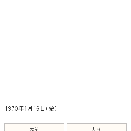
暦と歳時記
満月・新月
旧暦
十二支・干支
西暦・和暦
暦の吉凶
吉日・縁起の良い日
六曜（大安・仏滅）
十二直
1970年1月16日(金)
二十八宿
二十七宿
誕生シンボル
元号
月相