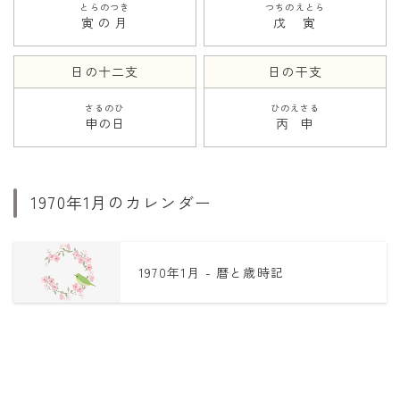
とらのつき
つちのえとら
寅の月
戊寅
日の十二支
日の干支
さるのひ
ひのえさる
申の日
丙申
1970年1月のカレンダー
1970年1月 - 暦と歳時記