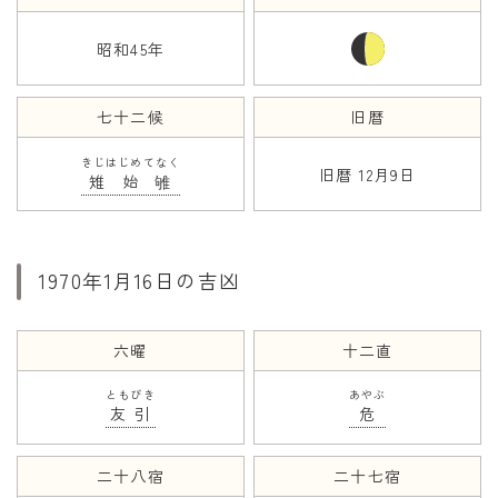
昭和45年
年齢と学年
年齢・干支
七十二候
旧暦
学年
きじはじめてなく
子供のお祝い
旧暦 12月9日
雉始雊
厄年
長寿のお祝い
1970年1月16日の吉凶
季節の工作
紋切り遊び
六曜
十二直
折り紙・切り紙
ともびき
あやぶ
友引
危
二十八宿
二十七宿