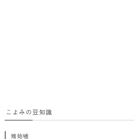
こよみの豆知識
雉始雊