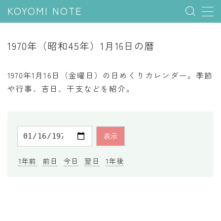
KOYOMI NOTE
MENU
1970年（昭和45年）1月16日の暦
行事と季節
1970年1月16日（金曜日）の日めくりカレンダー。季節
五節句
や行事、吉日、干支などを紹介。
年中行事
祝日
二十四節気
七十二候
1年前
前日
今日
翌日
1年後
雑節
暦と満月
今日のこよみ