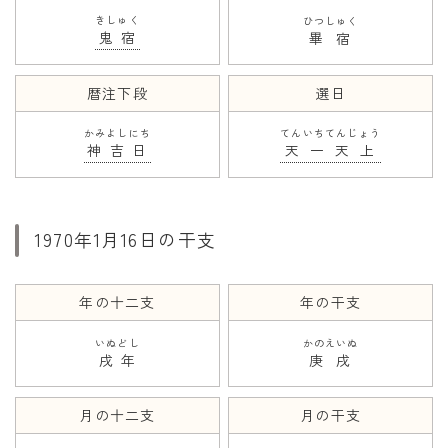
きしゅく
ひつしゅく
鬼宿
畢宿
暦注下段
選日
かみよしにち
てんいちてんじょう
神吉日
天一天上
1970年1月16日の干支
年の十二支
年の干支
いぬどし
かのえいぬ
戌年
庚戌
月の十二支
月の干支