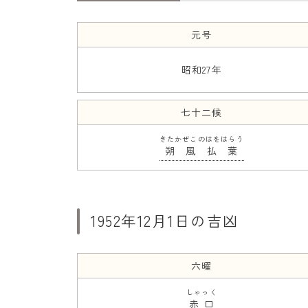
元号
昭和27年
七十二候
きたかぜこのはをはらう
朔風払葉
1952年12月1日の吉凶
六曜
しゃっく
赤口