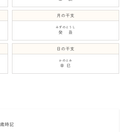
月の干支
みずのとうし
癸丑
日の干支
かのとみ
辛巳
暦と歳時記