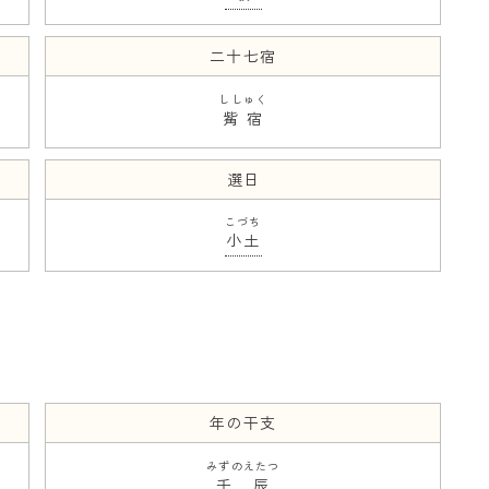
二十七宿
ししゅく
觜宿
選日
こづち
小土
年の干支
みずのえたつ
壬辰