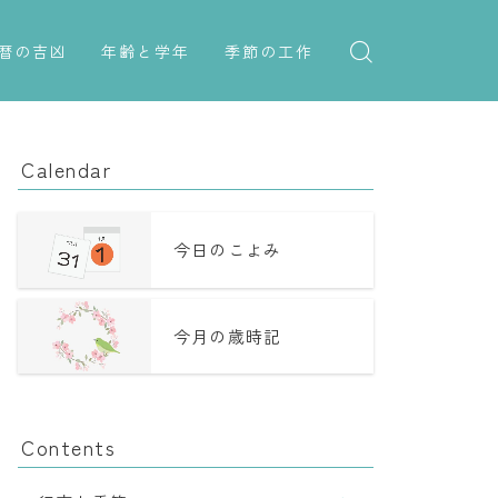
暦の吉凶
年齢と学年
季節の工作
吉日・縁起の良い日
紋切り遊び
年齢・干支
六曜（大安・仏滅）
折り紙・切り紙
学年
Calendar
十二直
子供のお祝い
二十八宿
厄年
今日のこよみ
二十七宿
長寿のお祝い
今月の歳時記
誕生シンボル
Contents