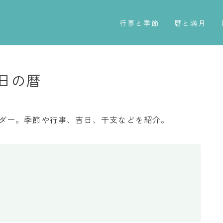
行事と季節
暦と満月
五節句
今日のこよみ
年中行事
暦と歳時記
1日の暦
祝日
満月・新月
二十四節気
旧暦
レンダー。季節や行事、吉日、干支などを紹介。
七十二候
十二支・干支
雑節
西暦・和暦