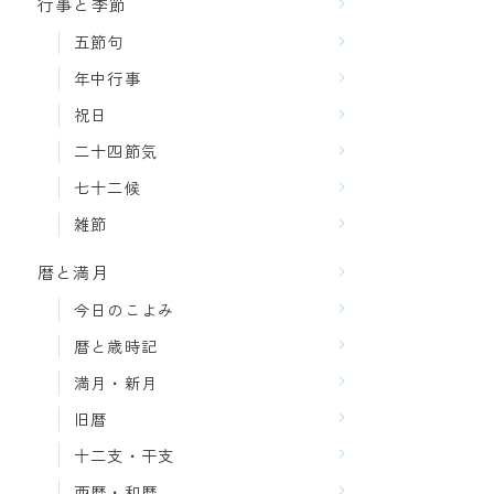
行事と季節
五節句
年中行事
祝日
二十四節気
七十二候
雑節
暦と満月
今日のこよみ
暦と歳時記
満月・新月
旧暦
十二支・干支
西暦・和暦