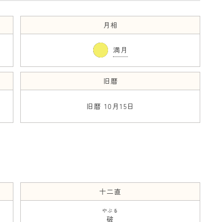
月相
満月
旧暦
旧暦 10月15日
十二直
やぶる
破