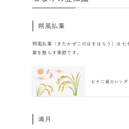
朔風払葉
朔風払葉（きたかぜこのはをはらう）は七
葉を散らす季節です。
七十二候カレンダ
満月