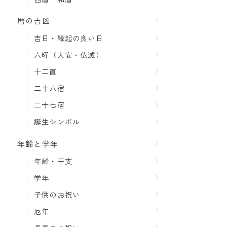
暦の吉凶
吉日・縁起の良い日
六曜（大安・仏滅）
十二直
二十八宿
二十七宿
誕生シンボル
年齢と学年
年齢・干支
学年
子供のお祝い
厄年