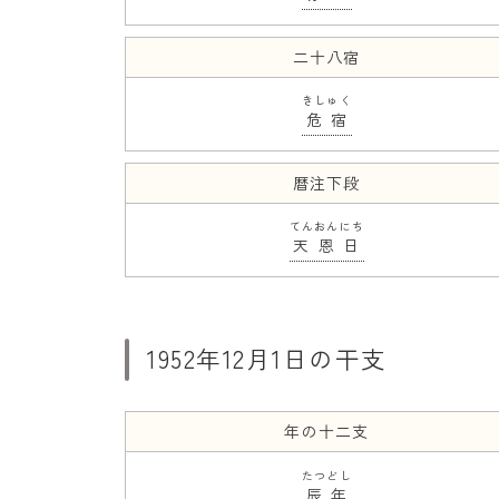
二十八宿
きしゅく
危宿
暦注下段
てんおんにち
天恩日
1952年12月1日の干支
年の十二支
たつどし
辰年