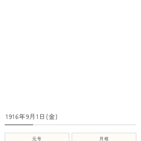
暦と歳時記
満月・新月
旧暦
十二支・干支
西暦・和暦
暦の吉凶
吉日・縁起の良い日
六曜（大安・仏滅）
十二直
1916年9月1日(金)
二十八宿
二十七宿
誕生シンボル
元号
月相