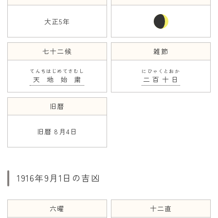
大正5年
年齢と学年
年齢・干支
七十二候
雑節
学年
てんちはじめてさむし
にひゃくとおか
子供のお祝い
天地始粛
二百十日
厄年
旧暦
長寿のお祝い
旧暦 8月4日
季節の工作
紋切り遊び
折り紙・切り紙
1916年9月1日の吉凶
六曜
十二直