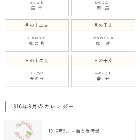
たつどし
ひのえたつ
辰年
丙辰
月の十二支
月の干支
いぬのつき
つちのえいぬ
戌の月
戊戌
日の十二支
日の干支
うしのひ
かのとうし
丑の日
辛丑
1916年9月のカレンダー
1916年9月 - 暦と歳時記