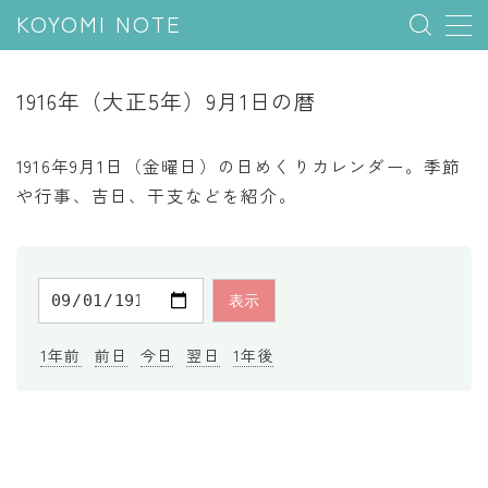
KOYOMI NOTE
MENU
1916年（大正5年）9月1日の暦
行事と季節
1916年9月1日（金曜日）の日めくりカレンダー。季節
五節句
や行事、吉日、干支などを紹介。
年中行事
祝日
二十四節気
七十二候
1年前
前日
今日
翌日
1年後
雑節
暦と満月
今日のこよみ