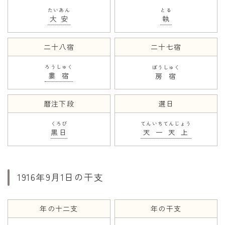
たいあん
とる
大安
執
二十八宿
二十七宿
ろうしゅく
ぼうしゅく
婁宿
房宿
暦注下段
選日
くろび
てんいちてんじょう
黒日
天一天上
1916年9月1日の干支
年の十二支
年の干支