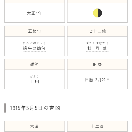
大正4年
年齢と学年
年齢・干支
五節句
七十二候
学年
たんごのせっく
ぼたんはなさく
子供のお祝い
端午の節句
牡丹華
厄年
雑節
旧暦
長寿のお祝い
どよう
旧暦 3月22日
土用
季節の工作
紋切り遊び
折り紙・切り紙
1915年5月5日の吉凶
六曜
十二直