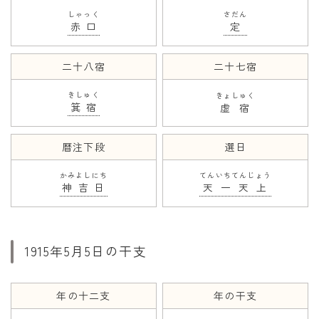
しゃっく
さだん
赤口
定
二十八宿
二十七宿
きしゅく
きょしゅく
箕宿
虚宿
暦注下段
選日
かみよしにち
てんいちてんじょう
神吉日
天一天上
1915年5月5日の干支
年の十二支
年の干支