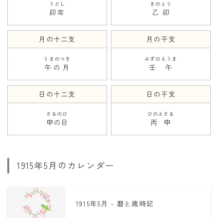
うどし
きのとう
卯年
乙卯
月の十二支
月の干支
うまのつき
みずのえうま
午の月
壬午
日の十二支
日の干支
さるのひ
ひのえさる
申の日
丙申
1915年5月のカレンダー
1915年5月 - 暦と歳時記