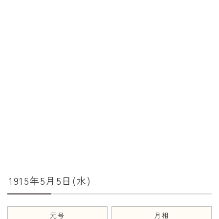
暦と歳時記
満月・新月
旧暦
十二支・干支
西暦・和暦
暦の吉凶
吉日・縁起の良い日
六曜（大安・仏滅）
十二直
1915年5月5日(水)
二十八宿
二十七宿
誕生シンボル
元号
月相