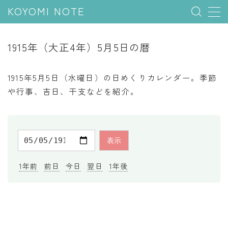
KOYOMI NOTE
MENU
1915年（大正4年）5月5日の暦
行事と季節
1915年5月5日（水曜日）の日めくりカレンダー。季節
五節句
や行事、吉日、干支などを紹介。
年中行事
祝日
二十四節気
七十二候
1年前
前日
今日
翌日
1年後
雑節
暦と満月
今日のこよみ