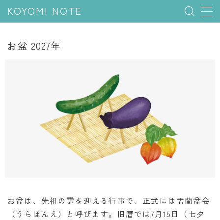
KOYOMI NOTE
MENU
お盆 2027年
行事と季節
五節句
年中行事
祝日
二十四節気
七十二候
雑節
暦と満月
お盆は、先祖の霊を迎える行事で、正式には盂蘭盆会
（うらぼんえ）と呼びます。旧暦では7月15日（七夕
今日のこよみ