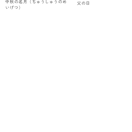
中秋の名月（ちゅうしゅうのめ
父の日
いげつ）