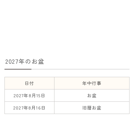
年齢と学年
年齢・干支
学年
子供のお祝い
厄年
2027年のお盆
長寿のお祝い
季節の工作
日付
年中行事
紋切り遊び
2027年8月15日
お盆
折り紙・切り紙
2027年8月16日
旧暦お盆