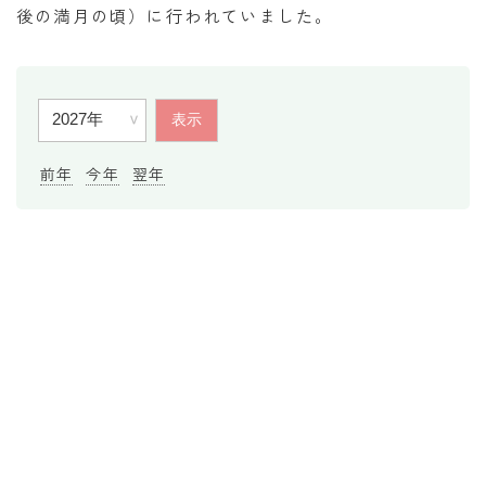
後の満月の頃）に行われていました。
暦と歳時記
満月・新月
旧暦
十二支・干支
前年
今年
翌年
西暦・和暦
暦の吉凶
吉日・縁起の良い日
六曜（大安・仏滅）
十二直
二十八宿
二十七宿
誕生シンボル