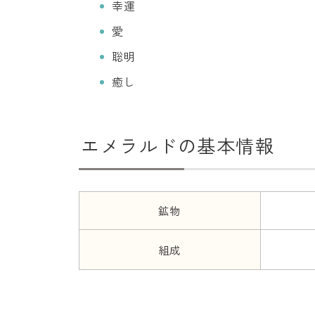
幸運
愛
聡明
癒し
エメラルドの基本情報
鉱物
組成