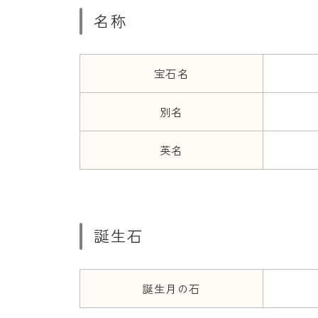
名称
宝石名
別名
英名
誕生石
誕生月の石