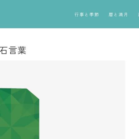
行事と季節
暦と満月
五節句
今日のこよみ
年中行事
暦と歳時記
宝石言葉
祝日
満月・新月
二十四節気
旧暦
七十二候
十二支・干支
雑節
西暦・和暦