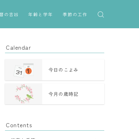
暦の吉凶
年齢と学年
季節の工作
吉日・縁起の良い日
紋切り遊び
年齢・干支
六曜（大安・仏滅）
折り紙・切り紙
学年
Calendar
十二直
子供のお祝い
二十八宿
厄年
今日のこよみ
二十七宿
長寿のお祝い
今月の歳時記
誕生シンボル
Contents