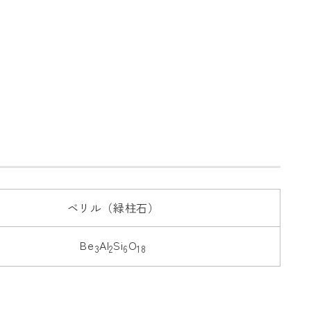
ベリル（緑柱石）
Be
Al
Si
O
3
2
6
18