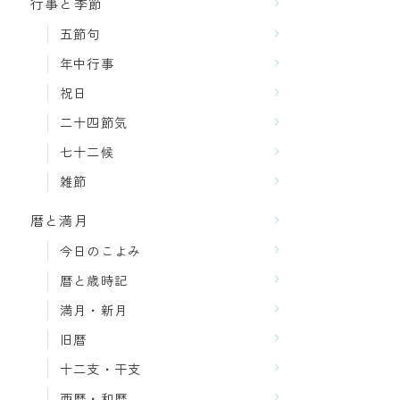
行事と季節
五節句
年中行事
祝日
二十四節気
七十二候
雑節
暦と満月
今日のこよみ
暦と歳時記
満月・新月
旧暦
十二支・干支
西暦・和暦