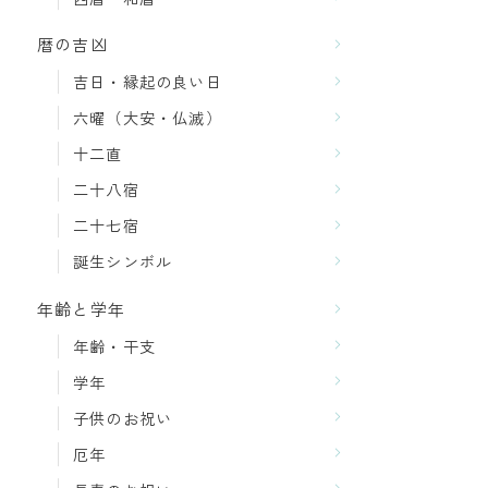
暦の吉凶
吉日・縁起の良い日
六曜（大安・仏滅）
十二直
二十八宿
二十七宿
誕生シンボル
年齢と学年
年齢・干支
学年
子供のお祝い
厄年