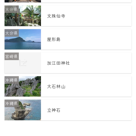
大分県
年齢と学年
文殊仙寺
年齢・干支
大分県
学年
屋形島
子供のお祝い
宮崎県
厄年
加江田神社
長寿のお祝い
沖縄県
季節の工作
大石林山
紋切り遊び
沖縄県
折り紙・切り紙
立神石