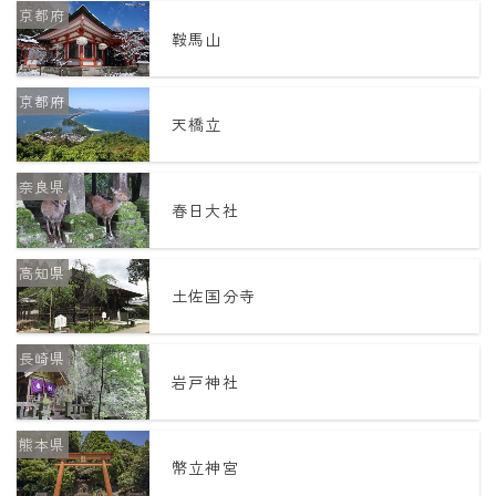
京都府
暦と歳時記
鞍馬山
満月・新月
京都府
旧暦
天橋立
十二支・干支
西暦・和暦
奈良県
春日大社
暦の吉凶
高知県
吉日・縁起の良い日
土佐国分寺
六曜（大安・仏滅）
長崎県
十二直
岩戸神社
二十八宿
二十七宿
熊本県
幣立神宮
誕生シンボル