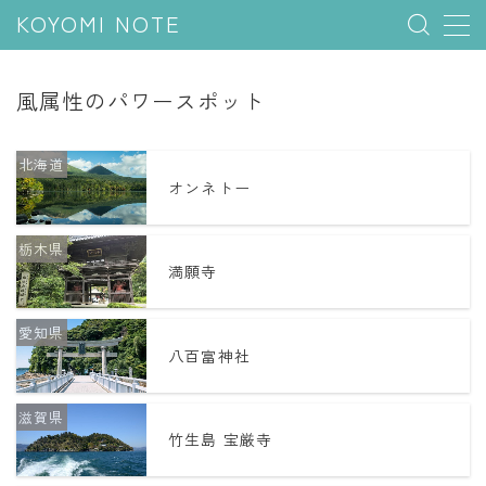
KOYOMI NOTE
MENU
風属性のパワースポット
行事と季節
北海道
オンネトー
五節句
年中行事
栃木県
祝日
満願寺
二十四節気
愛知県
七十二候
八百富神社
雑節
滋賀県
暦と満月
竹生島 宝厳寺
今日のこよみ