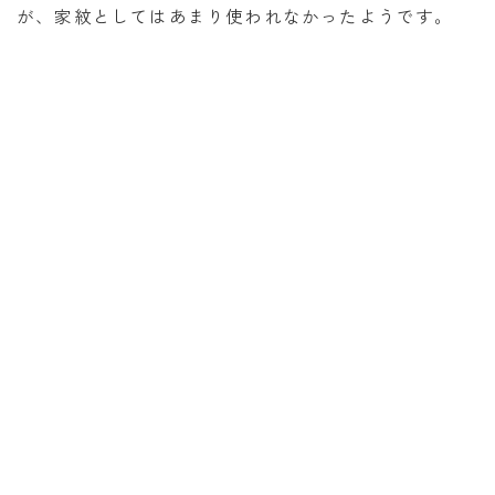
が、家紋としてはあまり使われなかったようです。
暦と歳時記
満月・新月
旧暦
十二支・干支
西暦・和暦
暦の吉凶
吉日・縁起の良い日
六曜（大安・仏滅）
十二直
二十八宿
二十七宿
誕生シンボル