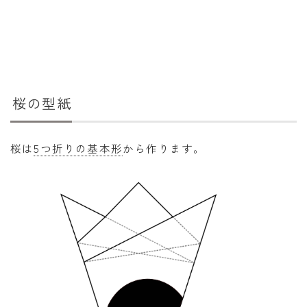
年齢と学年
年齢・干支
学年
桜の型紙
子供のお祝い
厄年
桜は
5つ折りの基本形
から作ります。
長寿のお祝い
季節の工作
紋切り遊び
折り紙・切り紙