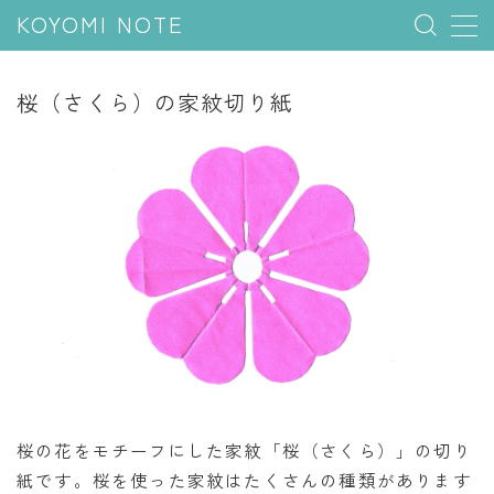
KOYOMI NOTE
MENU
桜（さくら）の家紋切り紙
行事と季節
五節句
年中行事
祝日
二十四節気
七十二候
雑節
暦と満月
桜の花をモチーフにした家紋「桜（さくら）」の切り
紙です。桜を使った家紋はたくさんの種類があります
今日のこよみ