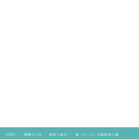
HOME
季節の工作
紋切り遊び
桜（さくら）の家紋切り紙
＞
＞
＞