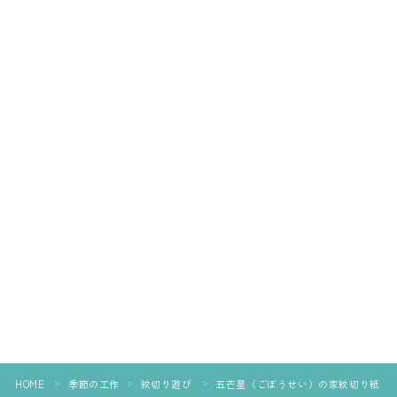
HOME
季節の工作
紋切り遊び
五芒星（ごぼうせい）の家紋切り紙
＞
＞
＞