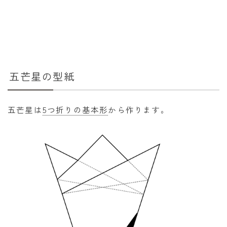
年齢と学年
年齢・干支
学年
五芒星の型紙
子供のお祝い
厄年
五芒星は
5つ折りの基本形
から作ります。
長寿のお祝い
季節の工作
紋切り遊び
折り紙・切り紙