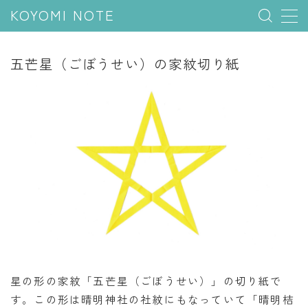
KOYOMI NOTE
MENU
五芒星（ごぼうせい）の家紋切り紙
行事と季節
五節句
年中行事
祝日
二十四節気
七十二候
雑節
暦と満月
星の形の家紋「五芒星（ごぼうせい）」の切り紙で
す。この形は晴明神社の社紋にもなっていて「晴明桔
今日のこよみ