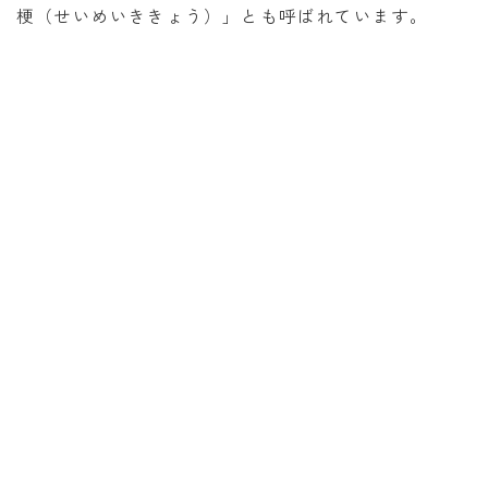
梗（せいめいききょう）」とも呼ばれています。
暦と歳時記
満月・新月
旧暦
十二支・干支
西暦・和暦
暦の吉凶
吉日・縁起の良い日
六曜（大安・仏滅）
十二直
二十八宿
二十七宿
誕生シンボル