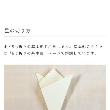
年齢と学年
年齢・干支
学年
星の切り方
子供のお祝い
厄年
まず5つ折りの基本形を用意します。基本形の折り方
は「
5つ折りの基本形
」ページで解説しています。
長寿のお祝い
季節の工作
紋切り遊び
折り紙・切り紙