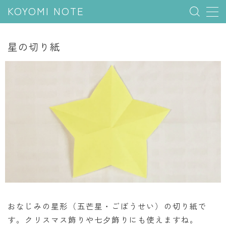
KOYOMI NOTE
MENU
星の切り紙
行事と季節
五節句
年中行事
祝日
二十四節気
七十二候
雑節
暦と満月
おなじみの星形（五芒星・ごぼうせい）の切り紙で
す。クリスマス飾りや七夕飾りにも使えますね。
今日のこよみ