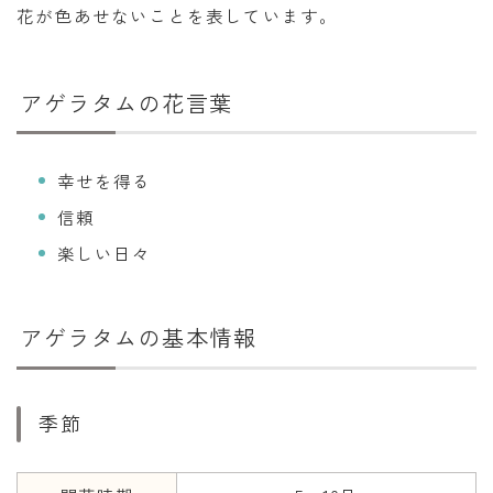
花が色あせないことを表しています。
暦と歳時記
満月・新月
アゲラタムの花言葉
旧暦
十二支・干支
幸せを得る
西暦・和暦
信頼
暦の吉凶
楽しい日々
吉日・縁起の良い日
六曜（大安・仏滅）
アゲラタムの基本情報
十二直
二十八宿
季節
二十七宿
誕生シンボル