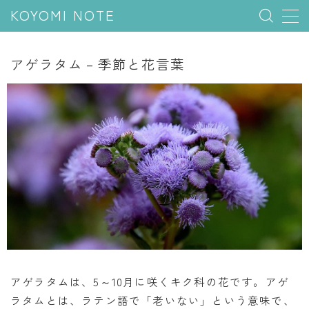
KOYOMI NOTE
MENU
アゲラタム – 季節と花言葉
行事と季節
五節句
年中行事
祝日
二十四節気
七十二候
雑節
暦と満月
アゲラタムは、5～10月に咲くキク科の花です。アゲ
ラタムとは、ラテン語で「老いない」という意味で、
今日のこよみ