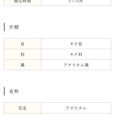
開花時期
5～10月
年齢と学年
年齢・干支
分類
学年
子供のお祝い
目
キク目
厄年
科
キク科
長寿のお祝い
属
アゲラタム属
季節の工作
紋切り遊び
折り紙・切り紙
名称
花名
アゲラタム