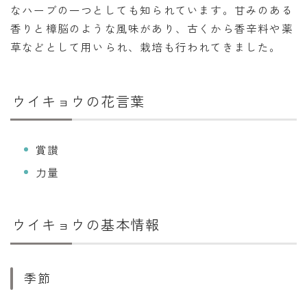
なハーブの一つとしても知られています。甘みのある
暦と歳時記
香りと樟脳のような風味があり、古くから香辛料や薬
満月・新月
草などとして用いられ、栽培も行われてきました。
旧暦
十二支・干支
ウイキョウの花言葉
西暦・和暦
賞讃
暦の吉凶
力量
吉日・縁起の良い日
六曜（大安・仏滅）
ウイキョウの基本情報
十二直
二十八宿
二十七宿
季節
誕生シンボル