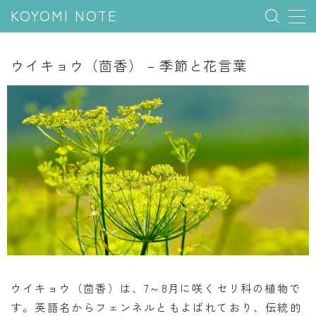
KOYOMI NOTE
MENU
ウイキョウ（茴香） – 季節と花言葉
行事と季節
五節句
年中行事
祝日
二十四節気
七十二候
雑節
暦と満月
ウイキョウ（茴香）は、7～8月に咲くセリ科の植物で
す。英語名からフェンネルともよばれており、伝統的
今日のこよみ