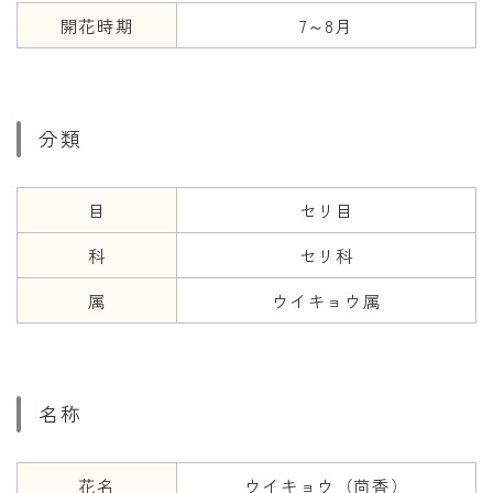
開花時期
7～8月
年齢と学年
年齢・干支
学年
分類
子供のお祝い
厄年
目
セリ目
長寿のお祝い
科
セリ科
属
ウイキョウ属
季節の工作
紋切り遊び
折り紙・切り紙
名称
花名
ウイキョウ（茴香）