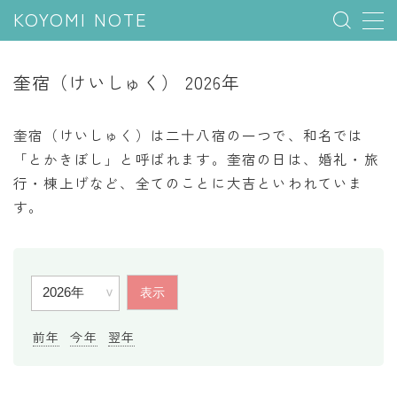
KOYOMI NOTE
MENU
奎宿（けいしゅく） 2026年
行事と季節
奎宿（けいしゅく）は二十八宿の一つで、和名では
五節句
「とかきぼし」と呼ばれます。奎宿の日は、婚礼・旅
行・棟上げなど、全てのことに大吉といわれていま
年中行事
す。
祝日
二十四節気
七十二候
雑節
前年
今年
翌年
暦と満月
今日のこよみ