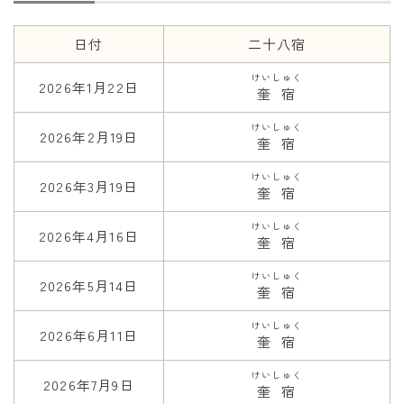
年齢と学年
日付
二十八宿
年齢・干支
けいしゅく
2026年1月22日
奎宿
学年
けいしゅく
子供のお祝い
2026年2月19日
奎宿
厄年
けいしゅく
2026年3月19日
奎宿
長寿のお祝い
けいしゅく
2026年4月16日
奎宿
季節の工作
けいしゅく
紋切り遊び
2026年5月14日
奎宿
折り紙・切り紙
けいしゅく
2026年6月11日
奎宿
けいしゅく
2026年7月9日
奎宿