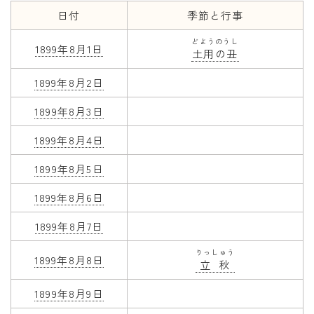
日付
季節と行事
年齢と学年
どようのうし
1899年8月1日
土用の丑
年齢・干支
学年
1899年8月2日
子供のお祝い
1899年8月3日
厄年
1899年8月4日
長寿のお祝い
1899年8月5日
季節の工作
1899年8月6日
紋切り遊び
1899年8月7日
折り紙・切り紙
りっしゅう
1899年8月8日
立秋
1899年8月9日