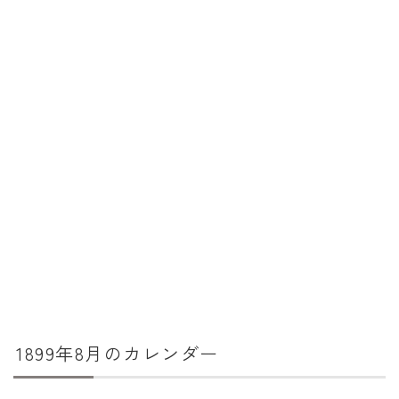
暦と歳時記
満月・新月
旧暦
十二支・干支
西暦・和暦
暦の吉凶
吉日・縁起の良い日
六曜（大安・仏滅）
十二直
二十八宿
1899年8月のカレンダー
二十七宿
誕生シンボル