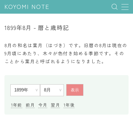
KOYOMI NOTE
MENU
1899年8月 - 暦と歳時記
行事と季節
8月の和名は葉月（はづき）です。旧暦の8月は現在の
五節句
9月頃にあたり、木々が色付き始める季節です。その
ことから葉月と呼ばれるようになりました。
年中行事
祝日
二十四節気
七十二候
雑節
1年前
前月
今月
翌月
1年後
暦と満月
今日のこよみ