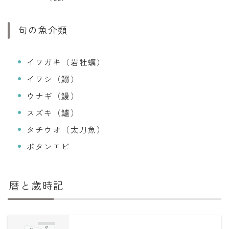
旬の魚介類
イワガキ（岩牡蠣）
イワシ（鰯）
ウナギ（鰻）
スズキ（鱸）
タチウオ（太刀魚）
ボタンエビ
暦と歳時記