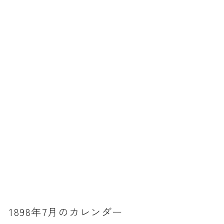
暦と歳時記
満月・新月
旧暦
十二支・干支
西暦・和暦
暦の吉凶
吉日・縁起の良い日
六曜（大安・仏滅）
十二直
二十八宿
二十七宿
1898年7月のカレンダー
誕生シンボル