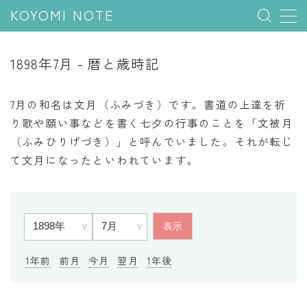
KOYOMI NOTE
MENU
1898年7月 - 暦と歳時記
行事と季節
7月の和名は文月（ふみづき）です。書道の上達を祈
五節句
り歌や願い事などを書く七夕の行事のことを「文被月
（ふみひりげづき）」と呼んでいました。それが転じ
年中行事
て文月になったといわれています。
祝日
二十四節気
七十二候
雑節
1年前
前月
今月
翌月
1年後
暦と満月
今日のこよみ