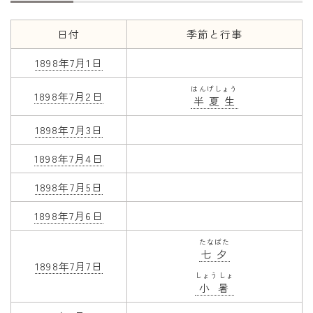
年齢と学年
日付
季節と行事
年齢・干支
1898年7月1日
学年
はんげしょう
1898年7月2日
半夏生
子供のお祝い
1898年7月3日
厄年
長寿のお祝い
1898年7月4日
1898年7月5日
季節の工作
1898年7月6日
紋切り遊び
たなばた
折り紙・切り紙
七夕
1898年7月7日
しょうしょ
小暑